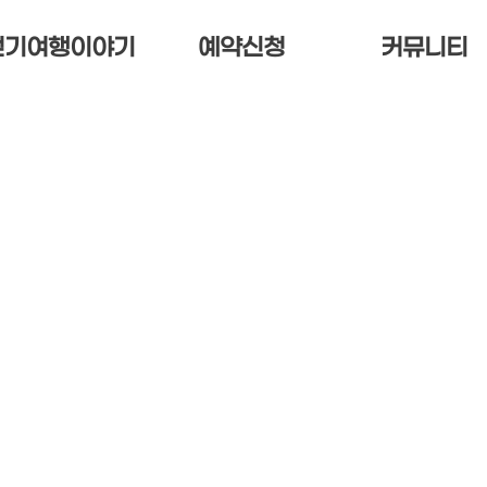
걷기여행이야기
예약신청
커뮤니티
너지 로드
프로그램 전체
공지사항
연인 로드
에너지 로드
걷기여행 운영개요
이어트 로드
자연인 로드
후기
양치유차 로드
다이어트 로드
고성관광 안내도
성군 달빛 로드
해양치유차 로드
기 로드
고성군 달빛 로드
향기 로드
예약확인