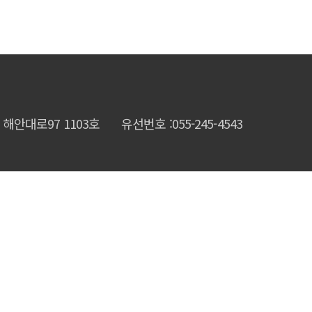
해안대로97 1103호
유선번호 :055-245-4543