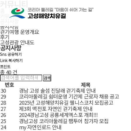
커뮤니티
본문으로 바로가기
주메뉴 바로가기
풋터 바로가기
홈
커뮤니티
공지사항
공지사항
걷기여행 운영개요
후기
고성관광 안내도
공지사항
Sns 공유하기
Link 복사하기
프린트
총 40 건
번호
제목
30
경남 고성 솔섬 진달래 걷기축제 안내
29
코리아둘레길 쉼터운영 기간제 근로자 채용 공고
28
2025년 고성해양치유길 웰니스코치 모집공고
27
제3회 맥전포 자연인 걷기축제 안내
26
2024경남고성 공룡세계엑스포 개최!!!
25
경남고성 코리아둘레길 팸투어 참가자 모집
24
my 자연인로드 안내