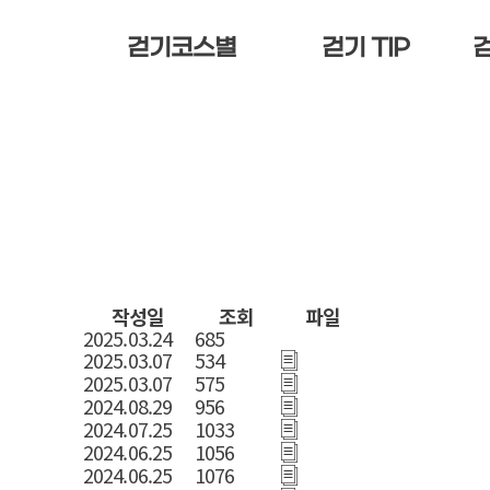
걷기코스별
걷기 TIP
코리아둘레길(남파랑)
걷기운동 효과
에
지도
노르딕워킹
자
에너지 로드
다
자연인 로드
해
다이어트 로드
고
해양치유차 로드
향
작성일
조회
파일
고성군 달빛 로드
2025.03.24
685
2025.03.07
534
향기 로드
2025.03.07
575
2024.08.29
956
2024.07.25
1033
2024.06.25
1056
2024.06.25
1076