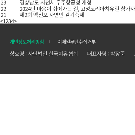
23
경상남도 사천시 우주항공청 개청
22
2024년 마음이 쉬어가는 길, 고성코리아치유길 참가자
21
제2회 맥전포 자연인 걷기축제
<
1
2
3
4
>
개인정보처리방침
이메일무단수집거부
상호명 : 사단법인 한국치유협회
대표자명 : 박장준