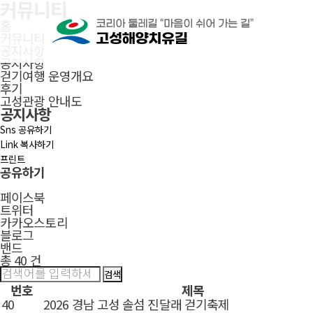
커뮤니티
본문으로 바로가기
주메뉴 바로가기
풋터 바로가기
홈
커뮤니티
공지사항
공지사항
걷기여행 운영개요
후기
고성관광 안내도
공지사항
Sns 공유하기
Link 복사하기
프린트
공유하기
페이스북
닫
트위터
기
카카오스토리
블로그
밴드
총 40 건
번호
제목
40
2026 경남 고성 솔섬 진달래 걷기축제