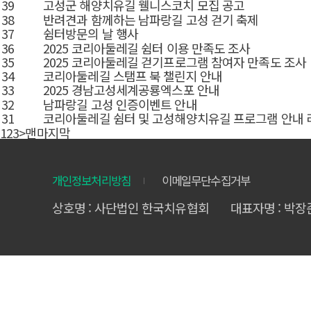
39
고성군 해양치유길 웰니스코치 모집 공고
38
반려견과 함께하는 남파랑길 고성 걷기 축제
37
쉼터방문의 날 행사
36
2025 코리아둘레길 쉼터 이용 만족도 조사
35
2025 코리아둘레길 걷기프로그램 참여자 만족도 조사
34
코리아둘레길 스탬프 북 챌린지 안내
33
2025 경남고성세계공룡엑스포 안내
32
남파랑길 고성 인증이벤트 안내
31
코리아둘레길 쉼터 및 고성해양치유길 프로그램 안내 
1
2
3
>
맨마지막
개인정보처리방침
이메일무단수집거부
상호명 : 사단법인 한국치유협회
대표자명 : 박장