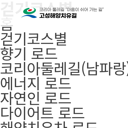
걷기코스별
본문으로 바로가기
주메뉴 바로가기
풋터 바로가기
홈
걷기코스별
향기 로드
코리아둘레길(남파랑
에너지 로드
자연인 로드
다이어트 로드
해양치유차 로드