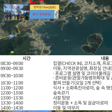
시간
내용
08:30~09:00
집결(CHECK IN), 코치소개, 프
09:00~09:30
이동, 지역관광설명, 화장실 안내(1
· 프로그램 설명 및 코리아둘레길
09:30~10:00
· 준비운동(관절가동범위확대 및 
10:30~11:00
팔찌 만들기(오일 2개 선택)
11:00~12:00
식사 +
소화촉진아로마, 숲 속 명
12:00~13:00
숲속걷기
13:00~13:30
사찰 탐방
13:30~14:00
정리운동 +
소독 및 살균아로마
14:00~14:30
이동 및 마무리