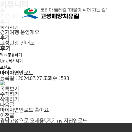
커뮤니티
본문으로 바로가기
주메뉴 바로가기
풋터 바로가기
홈
커뮤니티
후기
공지사항
걷기여행 운영개요
후기
고성관광 안내도
후기
Sns 공유하기
Link 복사하기
프린트
마이자연인로드
등록일 :
2024.07.27
조회수 :
583
목록보기
수정하기
삭제하기
다음글
마이자연인로드 좋아요
이전글
경남고성으로 오세용♡♡ my 자연인로드