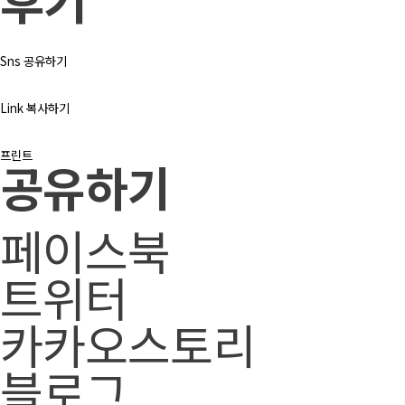
Sns 공유하기
Link 복사하기
프린트
공유하기
페이스북
닫
기
트위터
카카오스토리
블로그