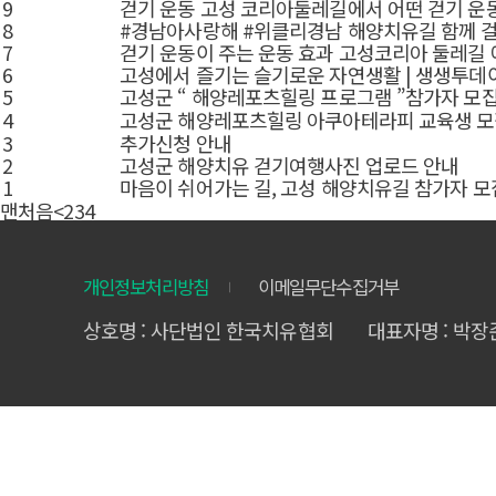
9
걷기 운동 고성 코리아둘레길에서 어떤 걷기 운동을
8
#경남아사랑해 #위클리경남 해양치유길 함께 걸어요
7
걷기 운동이 주는 운동 효과 고성코리아 둘레길 에
6
고성에서 즐기는 슬기로운 자연생활 | 생생투데이 사람과
5
고성군 “ 해양레포츠힐링 프로그램 ”참가자 모
4
고성군 해양레포츠힐링 아쿠아테라피 교육생 모
3
추가신청 안내
2
고성군 해양치유 걷기여행사진 업로드 안내
1
마음이 쉬어가는 길, 고성 해양치유길 참가자 모
맨처음
<
2
3
4
개인정보처리방침
이메일무단수집거부
상호명 : 사단법인 한국치유협회
대표자명 : 박장