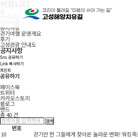
커뮤니티
본문으로 바로가기
주메뉴 바로가기
풋터 바로가기
홈
커뮤니티
공지사항
공지사항
걷기여행 운영개요
후기
고성관광 안내도
공지사항
Sns 공유하기
Link 복사하기
프린트
공유하기
페이스북
닫
트위터
기
카카오스토리
블로그
밴드
총 40 건
번호
10
걷기만 한 그들에게 찾아온 놀라운 변화! 워킹족들의