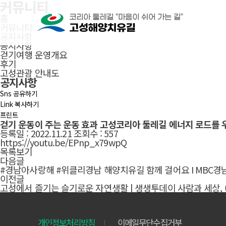
커뮤니티
본문으로 바로가기
주메뉴 바로가기
풋터 바로가기
홈
커뮤니티
공지사항
공지사항
걷기여행 운영개요
후기
고성관광 안내도
공지사항
Sns 공유하기
Link 복사하기
프린트
걷기 운동이 주는 운동 효과 고성코리아 둘레길 에너지 로드를 우
등록일 :
2022.11.21
조회수 :
557
https://youtu.be/EPnp_x79wpQ
목록보기
다음글
#경남아사랑해 #위클리경남 해양치유길 함께 걸어요 I MBC경남 
이전글
고성에서 즐기는 슬기로운 자연생활 | 생생투데이 사람과 세상, (KBS 
개인정보처리방침
이메일무단수집거부